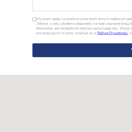
Wyrażam zgodę na przetwarzanie moich danych osobowych podan
Zielonce, w celu udzielenia odpowiedzi na moje zapytanie drogą
dobrowolne, ale niezbędne do realizacji powyższego celu. Więce
przysługujących mi praw, znajduje się w
Polityce Prywatności.
(