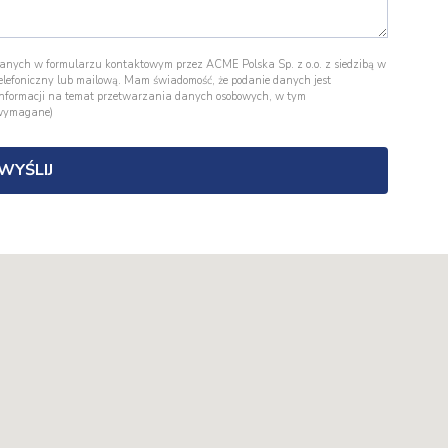
ych w formularzu kontaktowym przez ACME Polska Sp. z o.o. z siedzibą w
 telefoniczny lub mailową. Mam świadomość, że podanie danych jest
j informacji na temat przetwarzania danych osobowych, w tym
wymagane)
WYŚLIJ